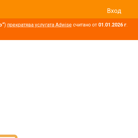
Вход
о“
)
прекратява услугата Adwise
считано от
01.01.2026 г
.