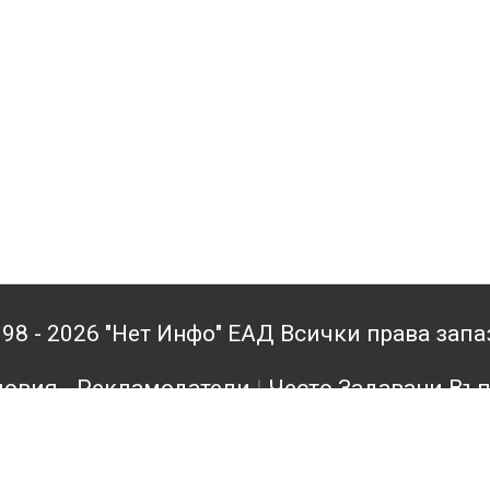
98 - 2026 "Нет Инфо" ЕАД Всички права зап
овия - Рекламодатели
|
Често Задавани Въ
кламодатели
|
Поверителност
|
Архив
|
Конта