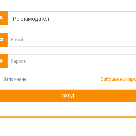
Забравена пар
Запомняне
ВХОД