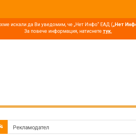
ме искали да Ви уведомим, че „Нет Инфо“ ЕАД (
„Нет Инф
За повече информация, натиснете
тук.