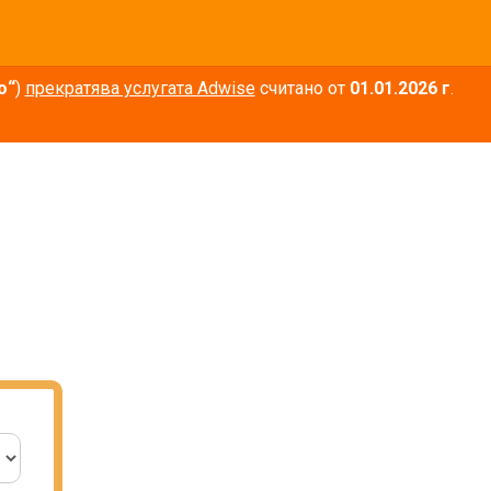
о“
)
прекратява услугата Adwise
считано от
01.01.2026 г
.