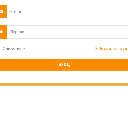
Забравена пар
Запомняне
ВХОД