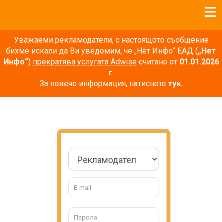
Уважаеми рекламодатели, с настоящото съобщение
бихме искали да Ви уведомим, че „Нет Инфо“ ЕАД (
„Нет
Инфо“
)
прекратява услугата Adwise
считано от
01.01.2026
г
.
За повече информация, натиснете
тук.