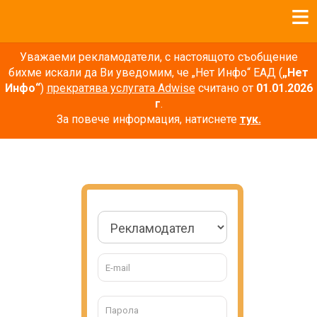
Уважаеми рекламодатели, с настоящото съобщение
бихме искали да Ви уведомим, че „Нет Инфо“ ЕАД (
„Нет
Инфо“
)
прекратява услугата Adwise
считано от
01.01.2026
г
.
За повече информация, натиснете
тук.