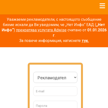
Уважаеми рекламодатели, с настоящото съобщение
бихме искали да Ви уведомим, че „Нет Инфо“ ЕАД (
„Нет
Инфо“
)
прекратява услугата Adwise
считано от
01.01.2026
г
.
За повече информация, натиснете
тук.