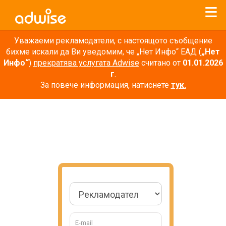
Уважаеми рекламодатели, с настоящото съобщение
бихме искали да Ви уведомим, че „Нет Инфо“ ЕАД (
„Нет
Инфо“
)
прекратява услугата Adwise
считано от
01.01.2026
г
.
За повече информация, натиснете
тук.