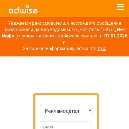
Уважаеми рекламодатели, с настоящото съобщение
бихме искали да Ви уведомим, че „Нет Инфо“ ЕАД (
„Нет
Инфо“
)
прекратява услугата Adwise
считано от
01.01.2026
г
.
За повече информация, натиснете
тук.