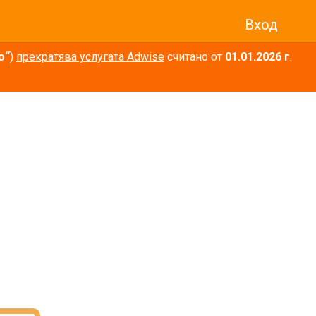
Вход
о“
)
прекратява услугата Adwise
считано от
01.01.2026 г
.