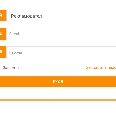
Забравена пар
Запомняне
ВХОД