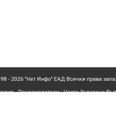
98 - 2026 "Нет Инфо" ЕАД Всички права зап
овия - Рекламодатели
|
Често Задавани Въ
кламодатели
|
Поверителност
|
Архив
|
Конта