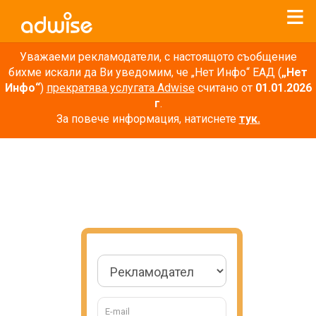
Уважаеми рекламодатели, с настоящото съобщение
бихме искали да Ви уведомим, че „Нет Инфо“ ЕАД (
„Нет
Инфо“
)
прекратява услугата Adwise
считано от
01.01.2026
г
.
За повече информация, натиснете
тук.