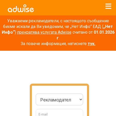
Уважаеми рекламодатели, с настоящото съобщение
бихме искали да Ви уведомим, че „Нет Инфо“ ЕАД (
„Нет
Инфо“
)
прекратява услугата Adwise
считано от
01.01.2026
г
.
За повече информация, натиснете
тук.