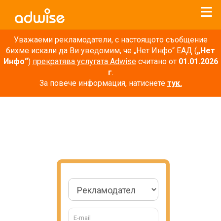
Уважаеми рекламодатели, с настоящото съобщение
бихме искали да Ви уведомим, че „Нет Инфо“ ЕАД (
„Нет
Инфо“
)
прекратява услугата Adwise
считано от
01.01.2026
г
.
За повече информация, натиснете
тук.