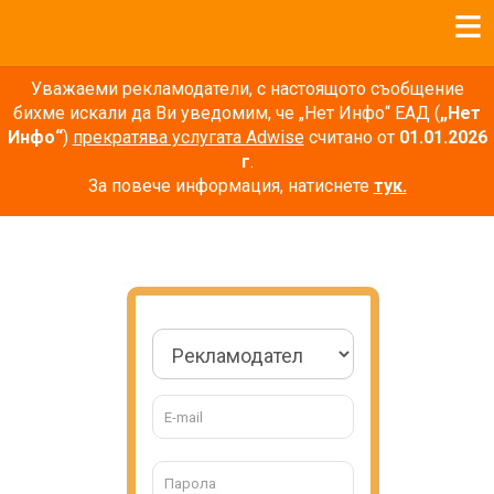
Уважаеми рекламодатели, с настоящото съобщение
бихме искали да Ви уведомим, че „Нет Инфо“ ЕАД (
„Нет
Инфо“
)
прекратява услугата Adwise
считано от
01.01.2026
г
.
За повече информация, натиснете
тук.