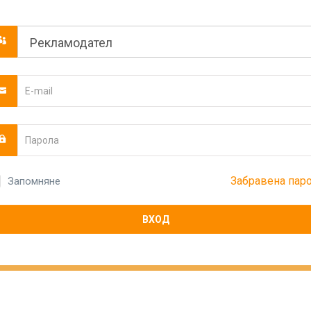
Забравена пар
Запомняне
ВХОД