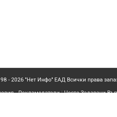
98 - 2026 "Нет Инфо" ЕАД Всички права зап
овия - Рекламодатели
|
Често Задавани Въ
кламодатели
|
Поверителност
|
Архив
|
Конта