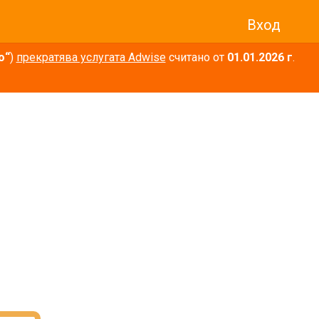
Вход
о“
)
прекратява услугата Adwise
считано от
01.01.2026 г
.