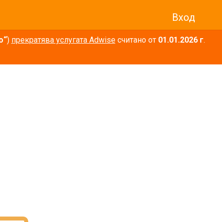
Вход
о“
)
прекратява услугата Adwise
считано от
01.01.2026 г
.