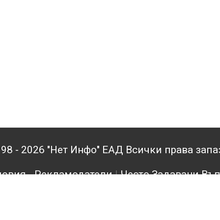
98 - 2026 "Нет Инфо" ЕАД Всички права зап
овия - Рекламодатели
|
Често Задавани Въ
кламодатели
|
Поверителност
|
Архив
|
Конта