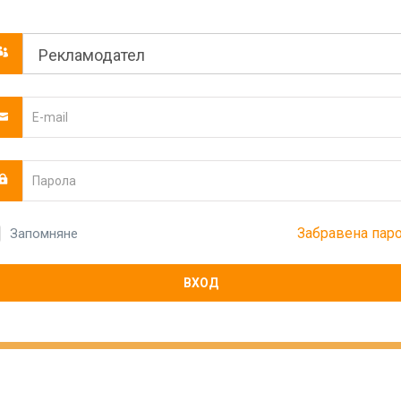
Забравена пар
Запомняне
ВХОД