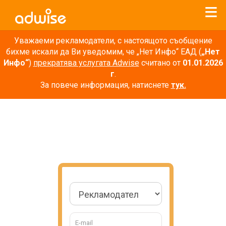
Уважаеми рекламодатели, с настоящото съобщение
бихме искали да Ви уведомим, че „Нет Инфо“ ЕАД (
„Нет
Инфо“
)
прекратява услугата Adwise
считано от
01.01.2026
г
.
За повече информация, натиснете
тук.