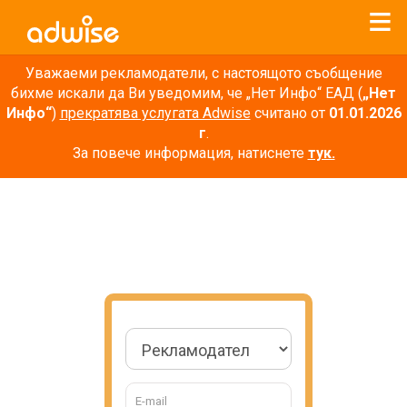
Уважаеми рекламодатели, с настоящото съобщение
бихме искали да Ви уведомим, че „Нет Инфо“ ЕАД (
„Нет
Инфо“
)
прекратява услугата Adwise
считано от
01.01.2026
г
.
За повече информация, натиснете
тук.