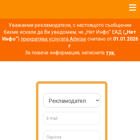
Уважаеми рекламодатели, с настоящото съобщение
бихме искали да Ви уведомим, че „Нет Инфо“ ЕАД (
„Нет
Инфо“
)
прекратява услугата Adwise
считано от
01.01.2026
г
.
За повече информация, натиснете
тук.