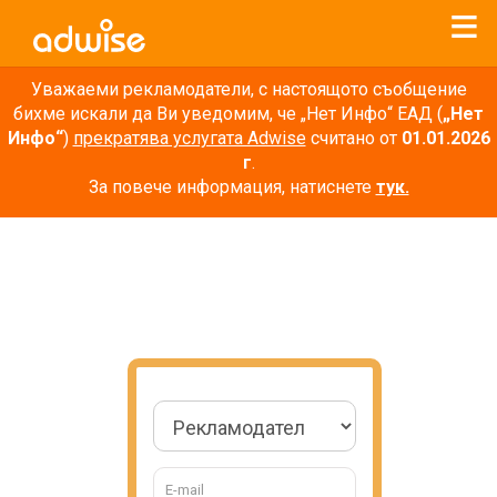
Уважаеми рекламодатели, с настоящото съобщение
бихме искали да Ви уведомим, че „Нет Инфо“ ЕАД (
„Нет
Инфо“
)
прекратява услугата Adwise
считано от
01.01.2026
г
.
За повече информация, натиснете
тук.