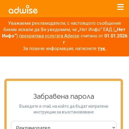
Уважаеми рекламодатели, с настоящото съобщение
бихме искали да Ви уведомим, че „Нет Инфо“ ЕАД (
„Нет
Инфо“
)
прекратява услугата Adwise
считано от
01.01.2026
г
.
За повече информация, натиснете
тук.
Забравена парола
Въведете e-mail, на който да бъдат изпратени
инструкции за възстановяване