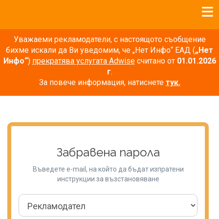
Уважаеми рекламодатели, с настоящото съобщение
бихме искали да Ви уведомим, че „Нет Инфо“ ЕАД (
„Нет
Инфо“
)
прекратява услугата Adwise
считано от
01.01.2026
г
.
За повече информация, натиснете
тук.
Забравена парола
Въведете e-mail, на който да бъдат изпратени
инструкции за възстановяване