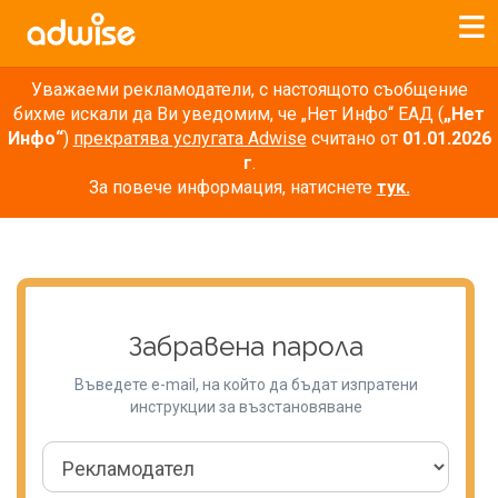
Уважаеми рекламодатели, с настоящото съобщение
бихме искали да Ви уведомим, че „Нет Инфо“ ЕАД (
„Нет
Инфо“
)
прекратява услугата Adwise
считано от
01.01.2026
г
.
За повече информация, натиснете
тук.
Забравена парола
Въведете e-mail, на който да бъдат изпратени
инструкции за възстановяване