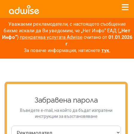
Уважаеми рекламодатели, с настоящото съобщение
бихме искали да Ви уведомим, че „Нет Инфо“ ЕАД (
„Нет
Инфо“
)
прекратява услугата Adwise
считано от
01.01.2026
г
.
За повече информация, натиснете
тук.
Забравена парола
Въведете e-mail, на който да бъдат изпратени
инструкции за възстановяване