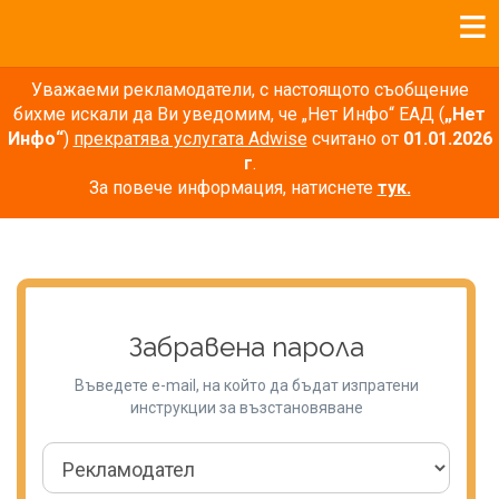
Уважаеми рекламодатели, с настоящото съобщение
бихме искали да Ви уведомим, че „Нет Инфо“ ЕАД (
„Нет
Инфо“
)
прекратява услугата Adwise
считано от
01.01.2026
г
.
За повече информация, натиснете
тук.
Забравена парола
Въведете e-mail, на който да бъдат изпратени
инструкции за възстановяване