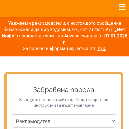
Уважаеми рекламодатели, с настоящото съобщение
бихме искали да Ви уведомим, че „Нет Инфо“ ЕАД (
„Нет
Инфо“
)
прекратява услугата Adwise
считано от
01.01.2026
г
.
За повече информация, натиснете
тук.
Забравена парола
Въведете e-mail, на който да бъдат изпратени
инструкции за възстановяване