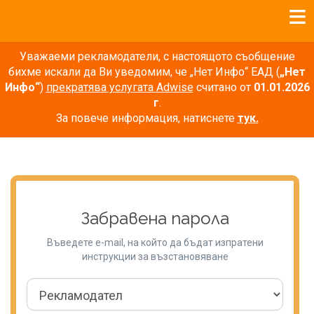
Уважаеми рекламодатели, с настоящото съобщение
бихме искали да Ви уведомим, че „Нет Инфо“ ЕАД (
„Нет
Инфо“
)
прекратява услугата Adwise
считано от
01.01.2026
г
.
За повече информация, натиснете
тук.
Забравена парола
Въведете e-mail, на който да бъдат изпратени
инструкции за възстановяване