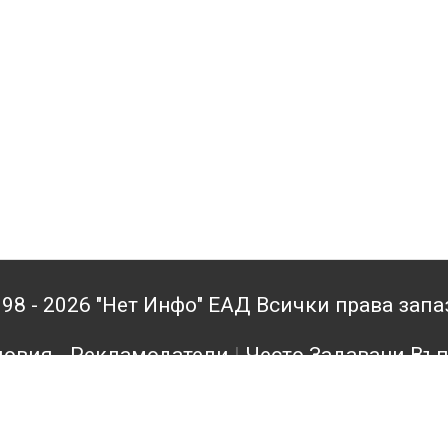
98 - 2026 "Нет Инфо" ЕАД Всички права зап
овия - Рекламодатели
|
Често Задавани Въ
кламодатели
|
Поверителност
|
Архив
|
Конта