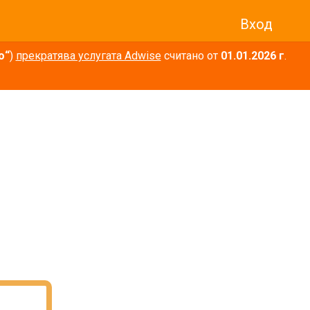
Вход
о“
)
прекратява услугата Adwise
считано от
01.01.2026 г
.