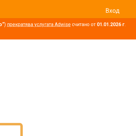
Вход
о“
)
прекратява услугата Adwise
считано от
01.01.2026 г
.