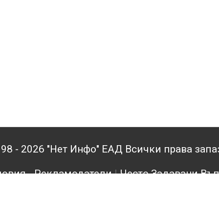
98 - 2026 "Нет Инфо" ЕАД Всички права зап
овия - Рекламодатели
|
Често Задавани Въ
кламодатели
|
Поверителност
|
Архив
|
Конта