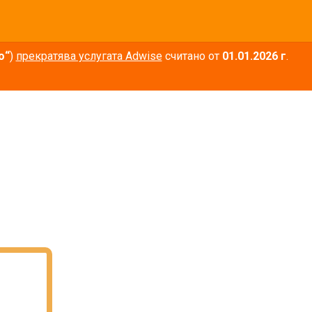
о“
)
прекратява услугата Adwise
считано от
01.01.2026 г
.