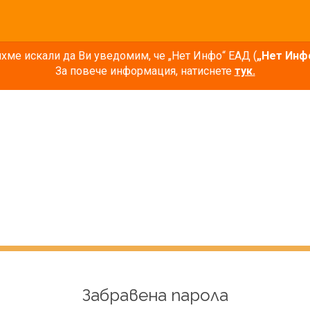
ме искали да Ви уведомим, че „Нет Инфо“ ЕАД (
„Нет Инф
За повече информация, натиснете
тук.
Забравена парола