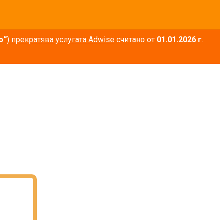
о“
)
прекратява услугата Adwise
считано от
01.01.2026 г
.