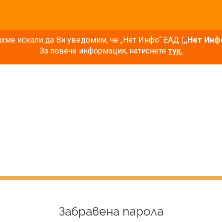
ме искали да Ви уведомим, че „Нет Инфо“ ЕАД (
„Нет Инф
За повече информация, натиснете
тук.
Забравена парола