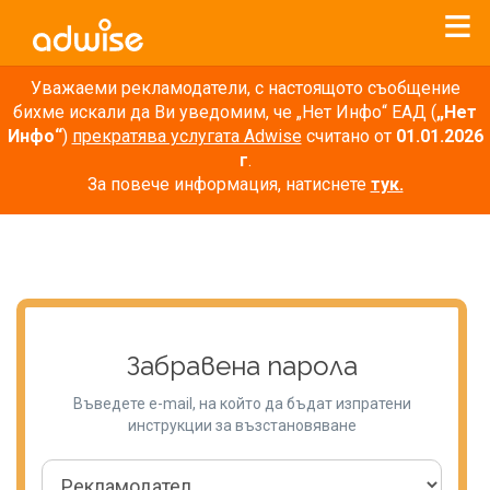
Уважаеми рекламодатели, с настоящото съобщение
бихме искали да Ви уведомим, че „Нет Инфо“ ЕАД (
„Нет
Инфо“
)
прекратява услугата Adwise
считано от
01.01.2026
г
.
За повече информация, натиснете
тук.
Забравена парола
Въведете e-mail, на който да бъдат изпратени
инструкции за възстановяване