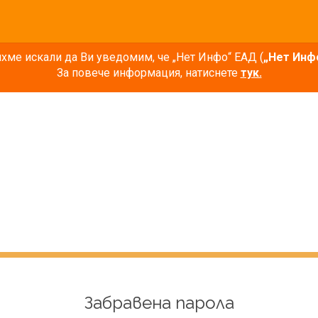
ме искали да Ви уведомим, че „Нет Инфо“ ЕАД (
„Нет Инф
За повече информация, натиснете
тук.
Забравена парола