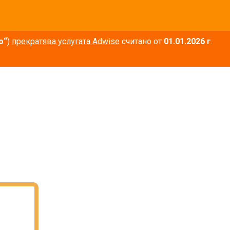
о“
)
прекратява услугата Adwise
считано от
01.01.2026 г
.