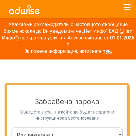
Уважаеми рекламодатели, с настоящото съобщение
бихме искали да Ви уведомим, че „Нет Инфо“ ЕАД (
„Нет
Инфо“
)
прекратява услугата Adwise
считано от
01.01.2026
г
.
За повече информация, натиснете
тук.
Забравена парола
Въведете e-mail, на който да бъдат изпратени
инструкции за възстановяване