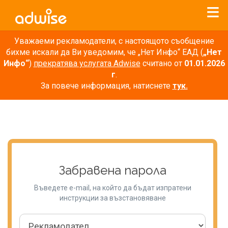
Уважаеми рекламодатели, с настоящото съобщение
бихме искали да Ви уведомим, че „Нет Инфо“ ЕАД (
„Нет
Инфо“
)
прекратява услугата Adwise
считано от
01.01.2026
г
.
За повече информация, натиснете
тук.
Забравена парола
Въведете e-mail, на който да бъдат изпратени
инструкции за възстановяване