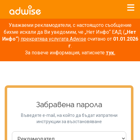
Уважаеми рекламодатели, с настоящото съобщение
бихме искали да Ви уведомим, че „Нет Инфо“ ЕАД (
„Нет
Инфо“
)
прекратява услугата Adwise
считано от
01.01.2026
г
.
За повече информация, натиснете
тук.
Забравена парола
Въведете e-mail, на който да бъдат изпратени
инструкции за възстановяване