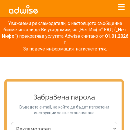
Уважаеми рекламодатели, с настоящото съобщение
бихме искали да Ви уведомим, че „Нет Инфо“ ЕАД (
„Нет
Инфо“
)
прекратява услугата Adwise
считано от
01.01.2026
г
.
За повече информация, натиснете
тук.
Забравена парола
Въведете e-mail, на който да бъдат изпратени
инструкции за възстановяване