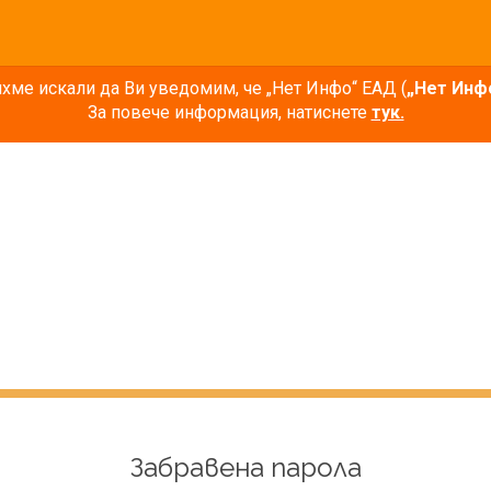
ме искали да Ви уведомим, че „Нет Инфо“ ЕАД (
„Нет Инф
За повече информация, натиснете
тук.
Забравена парола