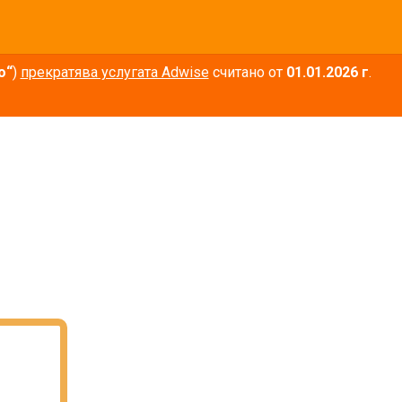
о“
)
прекратява услугата Adwise
считано от
01.01.2026 г
.