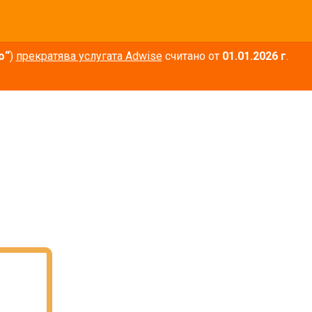
о“
)
прекратява услугата Adwise
считано от
01.01.2026 г
.