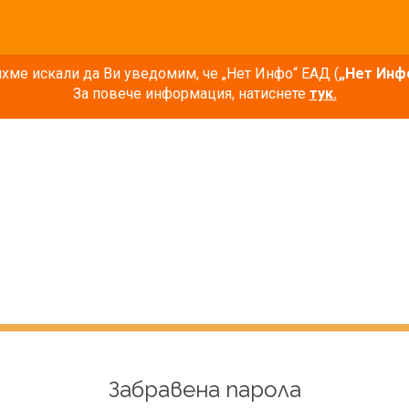
ме искали да Ви уведомим, че „Нет Инфо“ ЕАД (
„Нет Инф
За повече информация, натиснете
тук.
Забравена парола