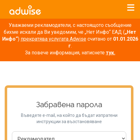
Уважаеми рекламодатели, с настоящото съобщение
бихме искали да Ви уведомим, че „Нет Инфо“ ЕАД (
„Нет
Инфо“
)
прекратява услугата Adwise
считано от
01.01.2026
г
.
За повече информация, натиснете
тук.
Забравена парола
Въведете e-mail, на който да бъдат изпратени
инструкции за възстановяване