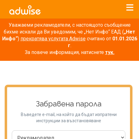
Уважаеми рекламодатели, с настоящото съобщение
бихме искали да Ви уведомим, че „Нет Инфо“ ЕАД (
„Нет
Инфо“
)
прекратява услугата Adwise
считано от
01.01.2026
г
.
За повече информация, натиснете
тук.
Забравена парола
Въведете e-mail, на който да бъдат изпратени
инструкции за възстановяване