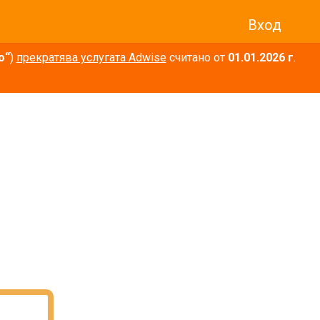
Вход
о“
)
прекратява услугата Adwise
считано от
01.01.2026 г
.