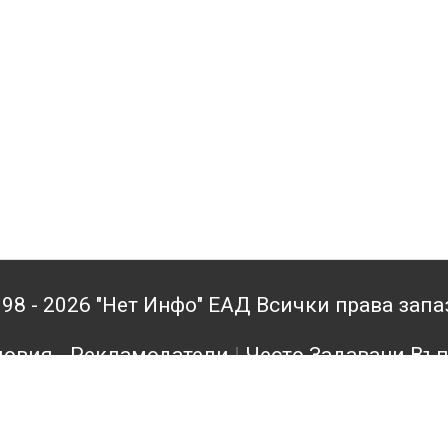
98 - 2026 "Нет Инфо" ЕАД Всички права зап
овия - Рекламодатели
|
Често Задавани Въ
кламодатели
|
Поверителност
|
Архив
|
Конта