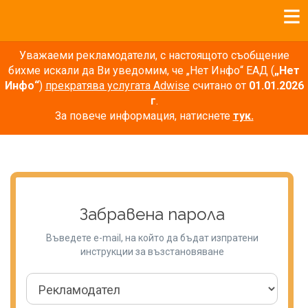
Уважаеми рекламодатели, с настоящото съобщение
бихме искали да Ви уведомим, че „Нет Инфо“ ЕАД (
„Нет
Инфо“
)
прекратява услугата Adwise
считано от
01.01.2026
г
.
За повече информация, натиснете
тук.
Забравена парола
Въведете e-mail, на който да бъдат изпратени
инструкции за възстановяване