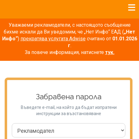
Уважаеми рекламодатели, с настоящото съобщение
бихме искали да Ви уведомим, че „Нет Инфо“ ЕАД (
„Нет
Инфо“
)
прекратява услугата Adwise
считано от
01.01.2026
г
.
За повече информация, натиснете
тук.
Забравена парола
Въведете e-mail, на който да бъдат изпратени
инструкции за възстановяване