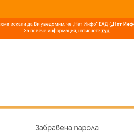
ме искали да Ви уведомим, че „Нет Инфо“ ЕАД (
„Нет Инф
За повече информация, натиснете
тук.
Забравена парола