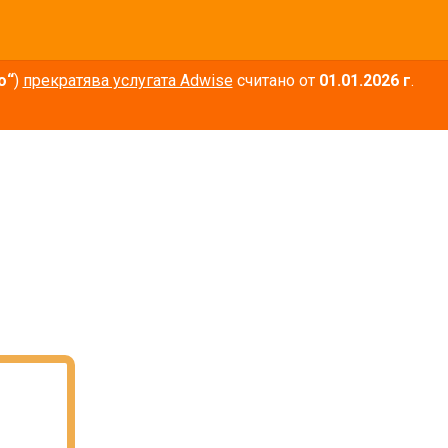
о“
)
прекратява услугата Adwise
считано от
01.01.2026 г
.