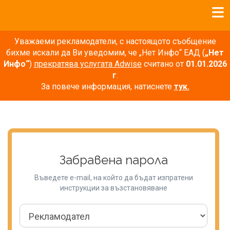
Уважаеми рекламодатели, с настоящото съобщение
бихме искали да Ви уведомим, че „Нет Инфо“ ЕАД (
„Нет
Инфо“
)
прекратява услугата Adwise
считано от
01.01.2026
г
.
За повече информация, натиснете
тук.
Забравена парола
Въведете e-mail, на който да бъдат изпратени
инструкции за възстановяване