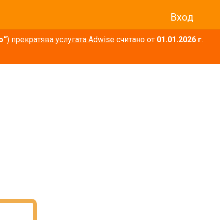
Вход
о“
)
прекратява услугата Adwise
считано от
01.01.2026 г
.