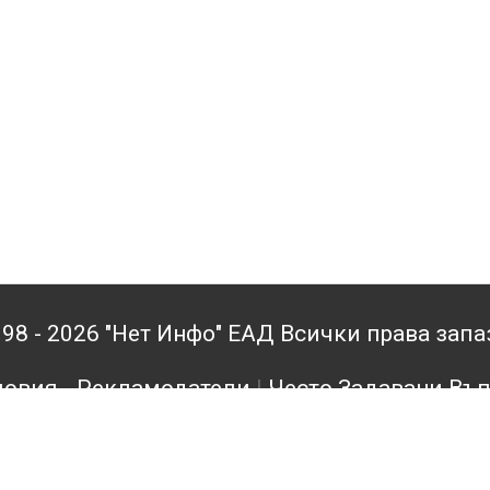
98 - 2026 "Нет Инфо" ЕАД Всички права зап
овия - Рекламодатели
|
Често Задавани Въ
кламодатели
|
Поверителност
|
Архив
|
Конта