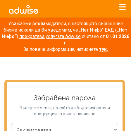
Уважаеми рекламодатели, с настоящото съобщение
бихме искали да Ви уведомим, че „Нет Инфо“ ЕАД (
„Нет
Инфо“
)
прекратява услугата Adwise
считано от
01.01.2026
г
.
За повече информация, натиснете
тук.
Забравена парола
Въведете e-mail, на който да бъдат изпратени
инструкции за възстановяване