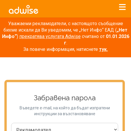
Уважаеми рекламодатели, с настоящото съобщение
бихме искали да Ви уведомим, че „Нет Инфо“ ЕАД (
„Нет
Инфо“
)
прекратява услугата Adwise
считано от
01.01.2026
г
.
За повече информация, натиснете
тук.
Забравена парола
Въведете e-mail, на който да бъдат изпратени
инструкции за възстановяване