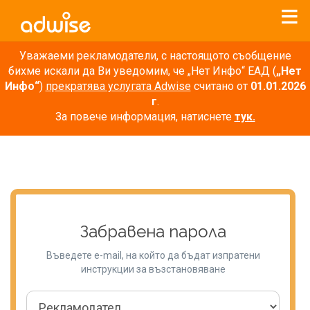
Уважаеми рекламодатели, с настоящото съобщение
бихме искали да Ви уведомим, че „Нет Инфо“ ЕАД (
„Нет
Инфо“
)
прекратява услугата Adwise
считано от
01.01.2026
г
.
За повече информация, натиснете
тук.
Забравена парола
Въведете e-mail, на който да бъдат изпратени
инструкции за възстановяване