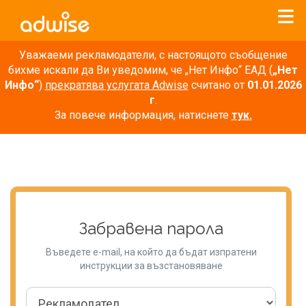
Уважаеми рекламодатели, с настоящото съобщение
бихме искали да Ви уведомим, че „Нет Инфо“ ЕАД (
„Нет
Инфо“
)
прекратява услугата Adwise
считано от
01.01.2026
г
.
За повече информация, натиснете
тук.
Забравена парола
Въведете e-mail, на който да бъдат изпратени
инструкции за възстановяване