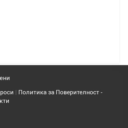
зени
проси
|
Политика за Поверителност -
кти