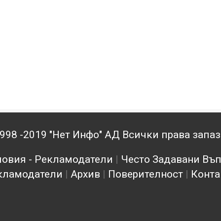
998 -2019 "Нет Инфо" АД Всички права запа
овия - Рекламодатели
|
Често Задавани Въ
кламодатели
|
Архив
|
Поверителност
|
Конта